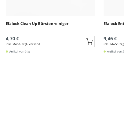
Efalock Clean Up Bürstenreiniger
Efalock Entwir
4,70 €
9,46 €
inkl. MwSt. zzgl. Versand
inkl. MwSt. zzgl. V
Quickbuy
Artikel vorrätig
Artikel vorrätig