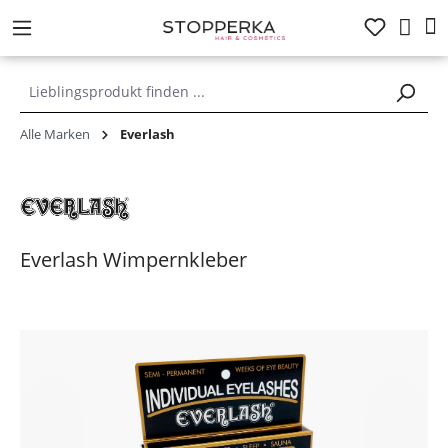
alt springen
Alle Marken
Everlash
Everlash Wimpernkleber
Bildergalerie überspringen