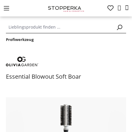
alt springen
Profiwerkzeug
Essential Blowout Soft Boar
Bildergalerie überspringen