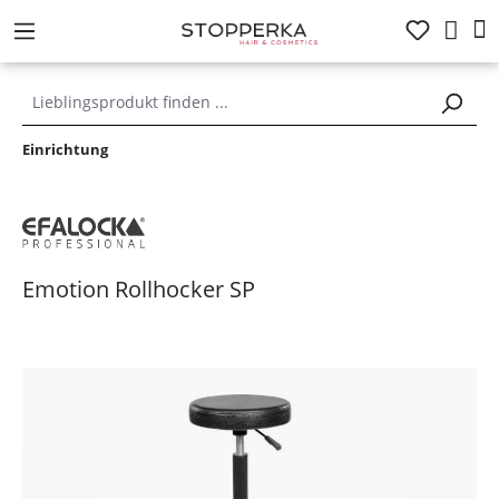
alt springen
Einrichtung
Emotion Rollhocker SP
Bildergalerie überspringen