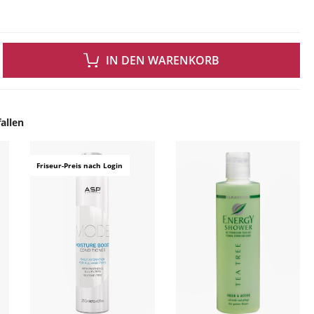
 GEWÜNSCHTEN WERT EIN ODER BENUTZE DIE SCHALTFLÄCHEN UM DIE ANZAH
IN DEN WARENKORB
allen
ingen
Friseur-Preis nach Login