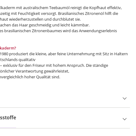
aderm mit australischem Teebaumöl reinigt die Kopfhaut effektiv,
eitig mit Feuchtigkeit versorgt. Brasilianisches Zitronenöl hilft die
haut wiederherzustellen und durchblutet sie.
chen das Haar geschmeidig und leicht kämmbar.
nes brasilianischen Zitronenbaumes wird das Anwendungserlebnis
Elkaderm?
1980 produziert die kleine, aber feine Unternehmung mit Sitz in Haltern
schlands qualitativ
 exklusiv für den Friseur mit hohem Anspruch. Die ständige
sönlicher Verantwortung gewährleistet,
vergleichlich hoher Qualität sind.
sstoffe