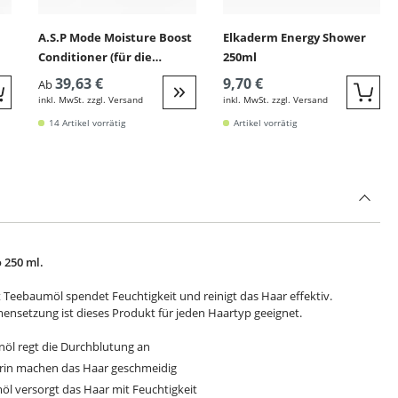
A.S.P Mode Moisture Boost
Elkaderm Energy Shower
Conditioner (für die
250ml
tägliche Anwendung)
39,63 €
9,70 €
Ab
inkl. MwSt. zzgl. Versand
inkl. MwSt. zzgl. Versand
Quickbuy
Quic
Weiter zur Detail
14 Artikel vorrätig
Artikel vorrätig
 250 ml.
eebaumöl spendet Feuchtigkeit und reinigt das Haar effektiv.
nsetzung ist dieses Produkt für jeden Haartyp geeignet.
enöl regt die Durchblutung an
in machen das Haar geschmeidig
öl versorgt das Haar mit Feuchtigkeit