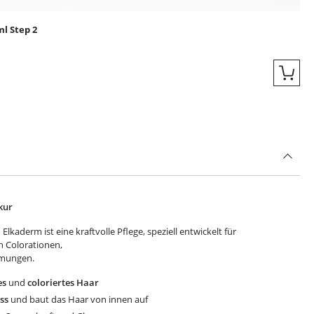
l Step 2
Quic
kur
lkaderm ist eine kraftvolle Pflege, speziell entwickelt für
h Colorationen,
rmungen.
es
und
coloriertes Haar
ss
und baut das Haar von innen auf