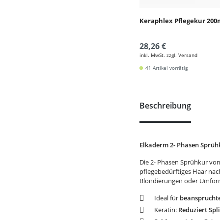
Keraphlex Pflegekur 200m
28,26 €
inkl. MwSt. zzgl. Versand
41 Artikel vorrätig
Beschreibung
Elkaderm 2- Phasen Sprüh
Die 2- Phasen Sprühkur von E
pflegebedürftiges Haar nac
Blondierungen oder Umfo
Ideal für
beansprucht
Keratin:
Reduziert Spli