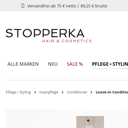
Versandfrei ab 75 € netto | 89,25 € brutto
springen
Zur Hauptnavigation springen
ALLE MARKEN
NEU
SALE %
PFLEGE • STYLI
Pflege • Styling
Haarpflege
Conditioner
Leave-in Conditi
Bildergalerie überspringen