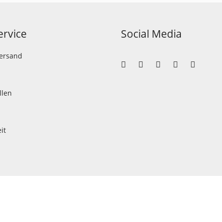
rvice
Social Media
Versand
llen
it