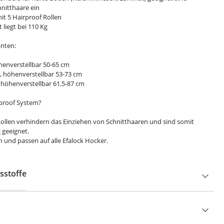
hnitthaare ein
it 5 Hairproof Rollen
 liegt bei 110 Kg
anten:
henverstellbar 50-65 cm
, höhenverstellbar 53-73 cm
 höhenverstellbar 61,5-87 cm
rproof System?
Rollen verhindern das Einziehen von Schnitthaaren und sind somit
g geeignet.
gen und passen auf alle Efalock Hocker.
sstoffe