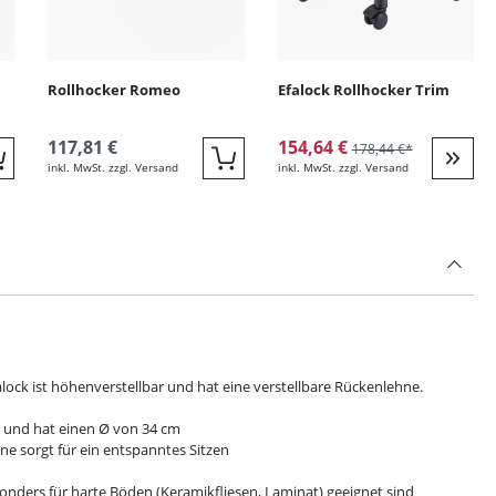
Rollhocker Romeo
Efalock Rollhocker Trim
117,81 €
154,64 €
178,44 €*
inkl. MwSt. zzgl. Versand
inkl. MwSt. zzgl. Versand
Quickbuy
Quickbuy
Weite
lock ist höhenverstellbar und hat eine verstellbare Rückenlehne.
h und hat einen Ø von 34 cm
hne sorgt für ein entspanntes Sitzen
onders für harte Böden (Keramikfliesen, Laminat) geeignet sind