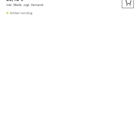
inkl. MwSt. zzgl. Versand
Quic
Artikel vorrätig