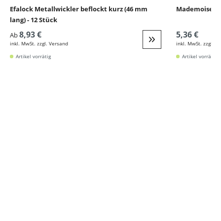
Efalock Metallwickler beflockt kurz (46 mm
Mademoiselle
lang) - 12 Stück
8,93 €
5,36 €
Ab
inkl. MwSt. zzgl. Versand
inkl. MwSt. zzgl. V
Weiter zur Detail
Artikel vorrätig
Artikel vorrätig