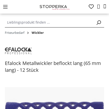
alt springen
Friseurbedarf
Wickler
Efalock Metallwickler beflockt lang (65 mm
lang) - 12 Stück
Bildergalerie überspringen