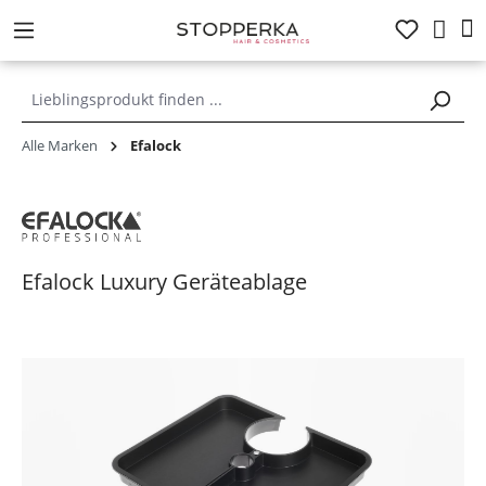
alt springen
Alle Marken
Efalock
Efalock Luxury Geräteablage
Bildergalerie überspringen