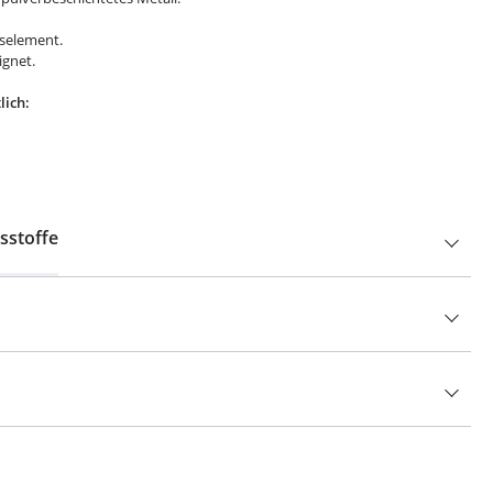
gselement.
eignet.
lich:
sstoffe