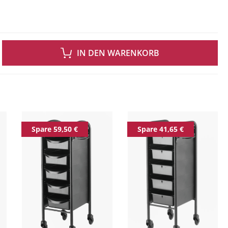
 GEWÜNSCHTEN WERT EIN ODER BENUTZE DIE SCHALTFLÄCHEN UM DIE ANZAH
IN DEN WARENKORB
ingen
Spare 59,50 €
Spare 41,65 €