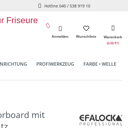
Hotline 040 / 538 919 10
ür Friseure
Anmelden
Wunschliste
Warenkorb
(0,00 €*)
INRICHTUNG
PROFIWERKZEUG
FARBE • WELLE
orboard mit
tz