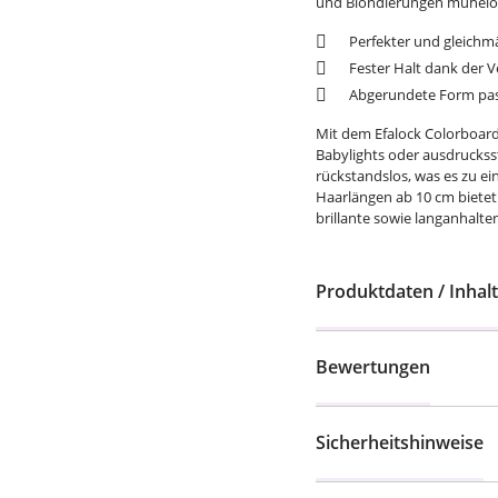
und Blondierungen mühelos
Perfekter und gleichm
Fester Halt dank der V
Abgerundete Form pass
Mit dem Efalock Colorboard 
Babylights oder ausdrucksst
rückstandslos, was es zu ei
Haarlängen ab 10 cm bietet 
brillante sowie langanhalte
Produktdaten / Inhalt
Bewertungen
Sicherheitshinweise