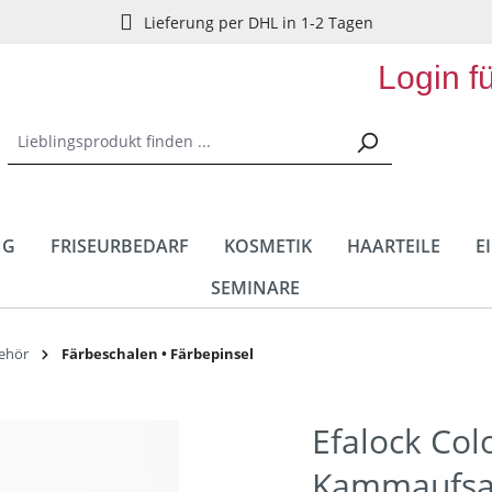
Lieferung per DHL in 1-2 Tagen
Login f
NG
FRISEURBEDARF
KOSMETIK
HAARTEILE
E
SEMINARE
behör
Färbeschalen • Färbepinsel
Efalock Col
Kammaufsa