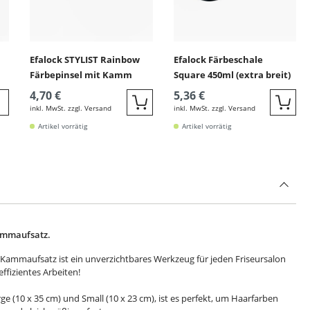
Efalock STYLIST Rainbow
Efalock Färbeschale
Färbepinsel mit Kamm
Square 450ml (extra breit)
4,70 €
5,36 €
inkl. MwSt. zzgl. Versand
inkl. MwSt. zzgl. Versand
Quickbuy
Quic
eiter zur Detail
Artikel vorrätig
Artikel vorrätig
ammaufsatz.
 Kammaufsatz ist ein unverzichtbares Werkzeug für jeden Friseursalon
effizientes Arbeiten!
ge (10 x 35 cm) und Small (10 x 23 cm), ist es perfekt, um Haarfarben