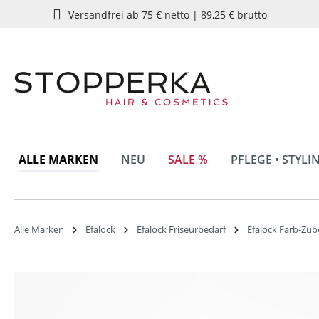
Versandfrei ab 75 € netto | 89,25 € brutto
springen
Zur Hauptnavigation springen
ALLE MARKEN
NEU
SALE %
PFLEGE • STYLI
Alle Marken
Efalock
Efalock Friseurbedarf
Efalock Farb-Zu
Bildergalerie überspringen