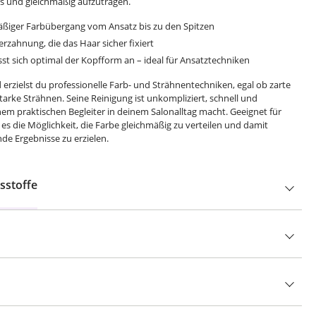
 und gleichmäßig aufzutragen.
äßiger Farbübergang vom Ansatz bis zu den Spitzen
erzahnung, die das Haar sicher fixiert
t sich optimal der Kopfform an – ideal für Ansatztechniken
erzielst du professionelle Farb- und Strähnentechniken, egal ob zarte
arke Strähnen. Seine Reinigung ist unkompliziert, schnell und
nem praktischen Begleiter in deinem Salonalltag macht. Geeignet für
es die Möglichkeit, die Farbe gleichmäßig zu verteilen und damit
nde Ergebnisse zu erzielen.
sstoffe