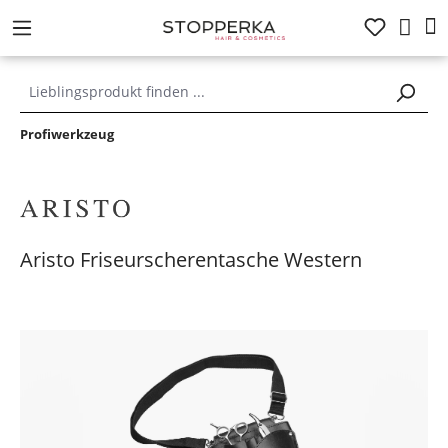
alt springen
Profiwerkzeug
Aristo Friseurscherentasche Western
Bildergalerie überspringen