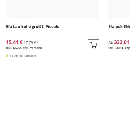
Efa Laufrolle groß f. Piccolo
Efalock ENobi
15,41 €
332,01 €
Ab
17,79 €*
inkl. MwSt. zzgl. Versand
inkl. MwSt. zzgl. V
Quickbuy
43 Artikel vorrätig