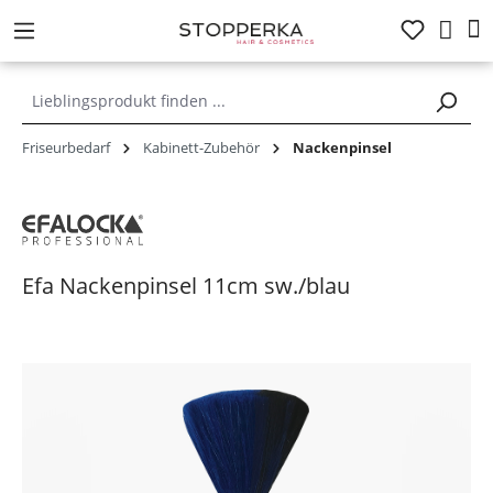
alt springen
Friseurbedarf
Kabinett-Zubehör
Nackenpinsel
Efa Nackenpinsel 11cm sw./blau
Bildergalerie überspringen