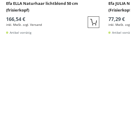
Efa ELLA Naturhaar lichtblond 50 cm
Efa JULIA Nat
(frisierkopf)
(Frisierkopf)
166,54 €
77,29 €
inkl. MwSt. zzgl. Versand
inkl. MwSt. zzgl. V
Quickbuy
Artikel vorrätig
Artikel vorrätig