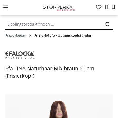
alt springen
Friseurbedarf
Frisierköpfe • Übungskopfständer
Efa LINA Naturhaar-Mix braun 50 cm
(Frisierkopf)
Bildergalerie überspringen