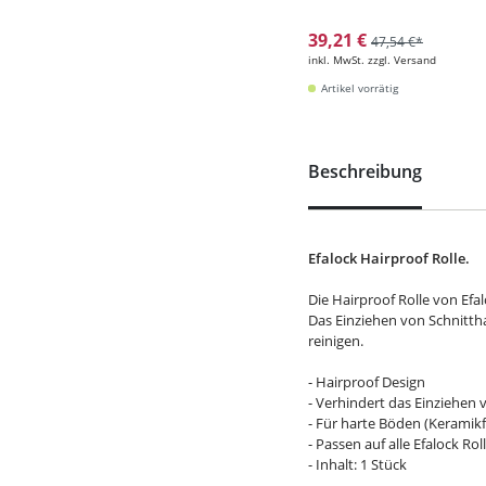
39,21 €
47,54 €*
inkl. MwSt. zzgl. Versand
Artikel vorrätig
Beschreibung
Efalock Hairproof Rolle.
Die Hairproof Rolle von Efal
Das Einziehen von Schnittha
reinigen.
- Hairproof Design
- Verhindert das Einziehen
- Für harte Böden (Keramikf
- Passen auf alle Efalock Ro
- Inhalt: 1 Stück