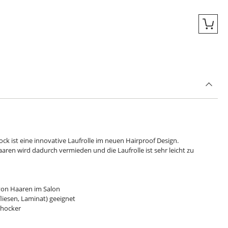
Quic
ock ist eine innovative Laufrolle im neuen Hairproof Design.
aren wird dadurch vermieden und die Laufrolle ist sehr leicht zu
 von Haaren im Salon
liesen, Laminat) geeignet
llhocker