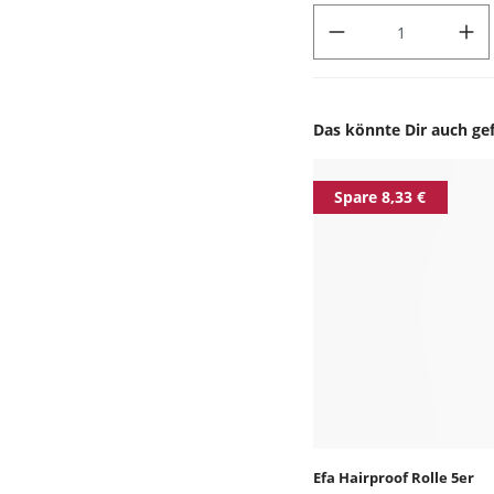
PRODUKT ANZAHL: GIB DEN
Das könnte Dir auch gef
Produktgalerie überspr
Spare 8,33 €
Efa Hairproof Rolle 5er