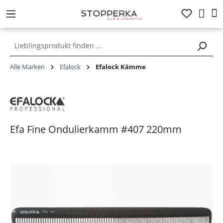
alt springen
Alle Marken
Efalock
Efalock Kämme
Efa Fine Ondulierkamm #407 220mm
Bildergalerie überspringen