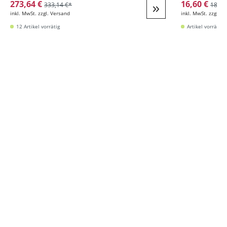
273,64 €
16,60 €
333,14 €*
18,98
inkl. MwSt. zzgl. Versand
inkl. MwSt. zzgl. V
Weiter zur Detail
12 Artikel vorrätig
Artikel vorrätig