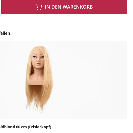
 GEWÜNSCHTEN WERT EIN ODER BENUTZE DIE SCHALTFLÄCHEN UM DIE ANZAH
IN DEN WARENKORB
allen
ingen
dblond 60 cm (Frisierkopf)