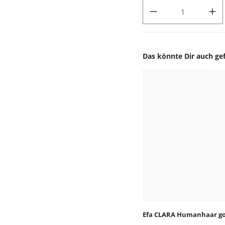
PRODUKT ANZAHL: GIB DEN
Das könnte Dir auch gef
Produktgalerie überspr
Efa CLARA Humanhaar gol