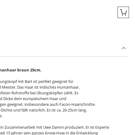
Quic
umanhaar braun 25cm.
ngskopf mit Bart ist perfekt geeignet für
d Meister. Das Haar ist indisches Humanhaar,
ollsten Rohstoffe bei Übungsköpfen zählt. Es
und Dicke dem europäischem Haar und
ngen geeignet, insbesondere auch Facon-Haarschnitte.
ichte und fällt natürlich. Es ist ca. 20-25cm lang.
e.
 in Zusammenarbeit mit Uwe Damm produziert. Er ist Experte
seit 15 Jahren sein ganzes Know-How in die Entwicklung