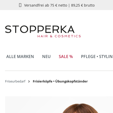
Versandfrei ab 75 € netto | 89,25 € brutto
springen
Zur Hauptnavigation springen
ALLE MARKEN
NEU
SALE %
PFLEGE • STYLI
Friseurbedarf
Frisierköpfe • Übungskopfständer
Bildergalerie überspringen