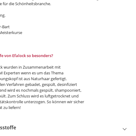
e für die Schönheitsbranche.
ung.
r-Bart
 Meisterkurse
e von Efalock so besonders?
ck wurden in Zusammenarbeit mit
EM Experten wenn es um das Thema
ungskopf ist aus Naturhaar gefertigt.
len Verfahren gebadet, gespült, desinfiziert
eßend wird es nochmals gespült, shampooniert,
lt. Zum Schluss wird es luftgetrocknet und
tätskontrolle unterzogen. So können wir sicher
 zu liefern!
sstoffe