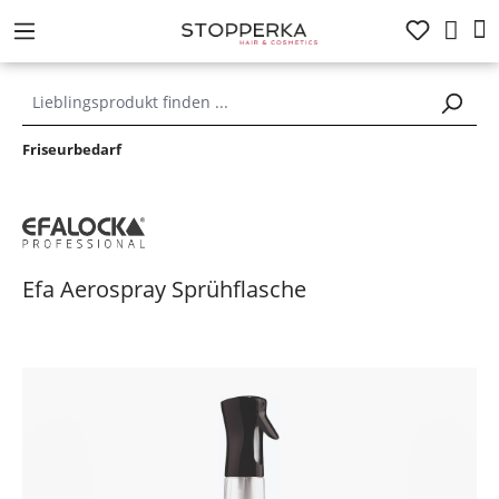
alt springen
Friseurbedarf
Efa Aerospray Sprühflasche
Bildergalerie überspringen