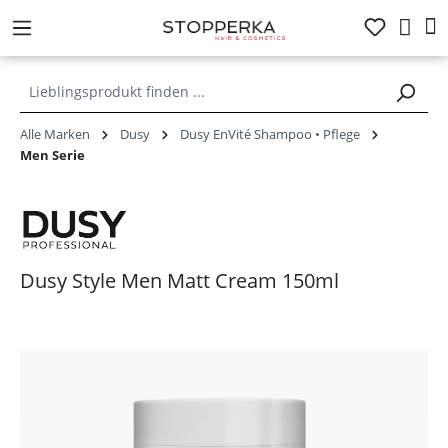
alt springen
Alle Marken
Dusy
Dusy EnVité Shampoo • Pflege
Men Serie
Dusy Style Men Matt Cream 150ml
Bildergalerie überspringen