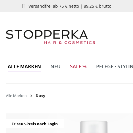
Versandfrei ab 75 € netto | 89,25 € brutto
springen
Zur Hauptnavigation springen
ALLE MARKEN
NEU
SALE %
PFLEGE • STYLI
Alle Marken
Dusy
Bildergalerie überspringen
Friseur-Preis nach Login