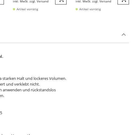
inkl. MwSt. zzgl. Versand
inkl. MwSt. zzgl. Versand
Quickbuy
Quic
eiter zur Detail
Artikel vorrätig
Artikel vorrätig
l.
ra starken Halt und lockeres Volumen.
rt und verklebt nicht.
ich anwenden und rückstandslos
en.
 5