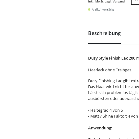
inkl. MwSt. zzgl. Versand
W
Artikel vorrätig
Beschreibung
Dusy Style Finish Lac 200 m
Haarlack ohne Treibgas.
Dusy Finishing Lac gibt ext
Das Haar wird nicht beschwe
Lässt sich problemlos tägl
ausbürsten oder auswasch
- Haltegrad 4 von 5
- Matt / Shine Faktor: 4 von
Anwendung: