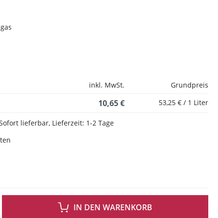
bgas
inkl. MwSt.
Grundpreis
10,65 €
53,25 € / 1 Liter
Sofort lieferbar, Lieferzeit: 1-2 Tage
sten
 GEWÜNSCHTEN WERT EIN ODER BENUTZE DIE SCHALTFLÄCHEN UM DIE ANZAH
IN DEN WARENKORB