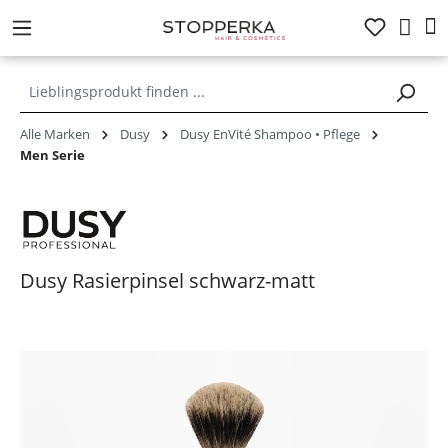
alt springen
Alle Marken
Dusy
Dusy EnVité Shampoo • Pflege
Men Serie
Dusy Rasierpinsel schwarz-matt
Bildergalerie überspringen