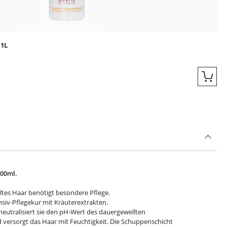
 1L
Quic
200ml.
ltes Haar benötigt besondere Pflege.
ensiv-Pflegekur mit Kräuterextrakten.
neutralisiert sie den pH-Wert des dauergewellten
d versorgt das Haar mit Feuchtigkeit. Die Schuppenschicht