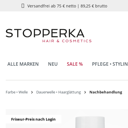
Versandfrei ab 75 € netto | 89,25 € brutto
springen
Zur Hauptnavigation springen
ALLE MARKEN
NEU
SALE %
PFLEGE • STYLI
Farbe • Welle
Dauerwelle • Haarglättung
Nachbehandlung
Bildergalerie überspringen
Friseur-Preis nach Login