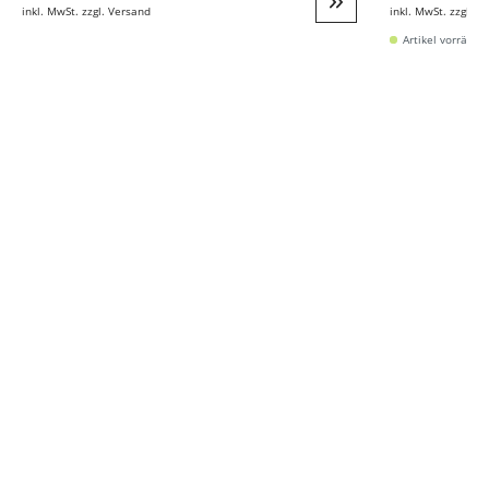
inkl. MwSt. zzgl. Versand
inkl. MwSt. zzgl. V
Weiter zur Detail
Artikel vorrätig