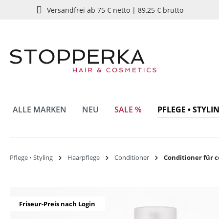
Versandfrei ab 75 € netto | 89,25 € brutto
springen
Zur Hauptnavigation springen
ALLE MARKEN
NEU
SALE %
PFLEGE • STYLI
Pflege • Styling
Haarpflege
Conditioner
Conditioner für c
Bildergalerie überspringen
Friseur-Preis nach Login