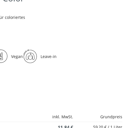
ür coloriertes
Vegan
Leave-in
inkl. MwSt.
Grundpreis
11,84 €
59,20 € / 1 Liter