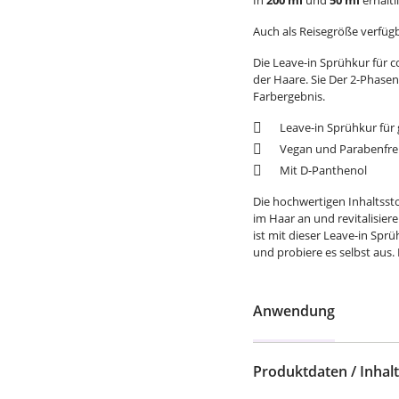
In
200 ml
und
50 ml
erhältl
Auch als Reisegröße verfügb
Die Leave-in Sprühkur für c
der Haare. Sie Der 2-Phasen
Farbergebnis.
Leave-in Sprühkur für
Vegan und Parabenfre
Mit D-Panthenol
Die hochwertigen Inhaltsstof
im Haar an und revitalisier
ist mit dieser Leave-in Spr
und probiere es selbst aus.
Anwendung
Produktdaten / Inhalt