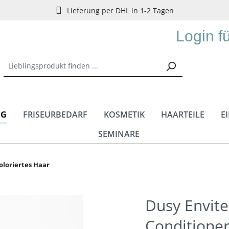
Lieferung per DHL in 1-2 Tagen
Login f
NG
FRISEURBEDARF
KOSMETIK
HAARTEILE
E
SEMINARE
oloriertes Haar
Dusy Envit
Conditioner