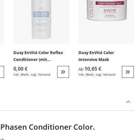
Dusy EnVité Color Reflex
Dusy EnVité Color
Conditioner (mit
Intensive Mask
Farbpigmenten)
0,00 €
10,65 €
Ab
inkl. MwSt. zzgl. Versand
inkl. MwSt. zzgl. Versand
eiter zur Detail
Weiter zur Detail
Weite
-Phasen Conditioner Color.