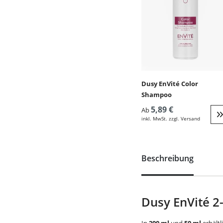
Dusy EnVité Color
Shampoo
5,89 €
Ab
inkl. MwSt. zzgl. Versand
W
Beschreibung
Dusy EnVité 2