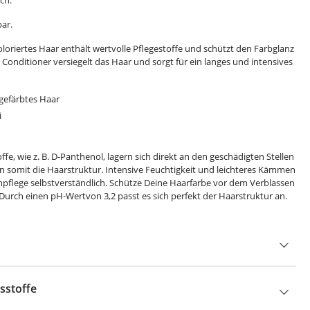
ich.
ar.
oloriertes Haar enthält wertvolle Pflegestoffe und schützt den Farbglanz
 Conditioner versiegelt das Haar und sorgt für ein langes und intensives
 gefärbtes Haar
i
fe, wie z. B. D-Panthenol, lagern sich direkt an den geschädigten Stellen
en somit die Haarstruktur. Intensive Feuchtigkeit und leichteres Kämmen
ühpflege selbstverständlich. Schütze Deine Haarfarbe vor dem Verblassen
 Durch einen pH-Wertvon 3,2 passt es sich perfekt der Haarstruktur an.
sstoffe