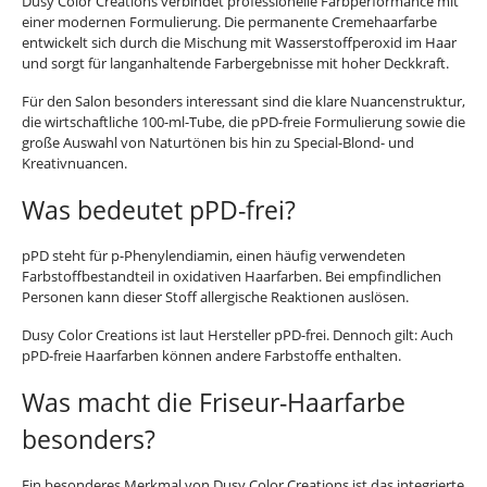
Dusy Color Creations verbindet professionelle Farbperformance mit
einer modernen Formulierung. Die permanente Cremehaarfarbe
entwickelt sich durch die Mischung mit Wasserstoffperoxid im Haar
und sorgt für langanhaltende Farbergebnisse mit hoher Deckkraft.
Für den Salon besonders interessant sind die klare Nuancenstruktur,
die wirtschaftliche 100-ml-Tube, die pPD-freie Formulierung sowie die
große Auswahl von Naturtönen bis hin zu Special-Blond- und
Kreativnuancen.
Was bedeutet pPD-frei?
pPD steht für p-Phenylendiamin, einen häufig verwendeten
Farbstoffbestandteil in oxidativen Haarfarben. Bei empfindlichen
Personen kann dieser Stoff allergische Reaktionen auslösen.
Dusy Color Creations ist laut Hersteller pPD-frei. Dennoch gilt: Auch
pPD-freie Haarfarben können andere Farbstoffe enthalten.
Was macht die Friseur-Haarfarbe
besonders?
Ein besonderes Merkmal von Dusy Color Creations ist das integrierte