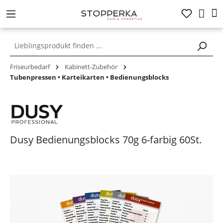
alt springen
Friseurbedarf
Kabinett-Zubehör
Tubenpressen • Karteikarten • Bedienungsblocks
Dusy Bedienungsblocks 70g 6-farbig 60St.
Bildergalerie überspringen