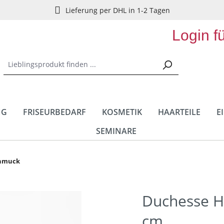
Lieferung per DHL in 1-2 Tagen
Login f
NG
FRISEURBEDARF
KOSMETIK
HAARTEILE
E
SEMINARE
chmuck
Duchesse H
cm