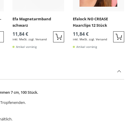
-
Efa Magnetarmband
Efalock NO CREASE
schwarz
Haarclips 12 Stück
11,84 €
11,84 €
inkl. MwSt. zzgl. Versand
inkl. MwSt. zzgl. Versand
Quickbuy
Quic
eiter zur Detail
Artikel vorrätig
Artikel vorrätig
mmen 7 cm, 100 Stück.
 Tropfenenden.
ältlich.