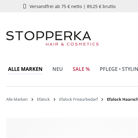
Versandfrei ab 75 € netto | 89,25 € brutto
springen
Zur Hauptnavigation springen
ALLE MARKEN
NEU
SALE %
PFLEGE • STYLI
Alle Marken
Efalock
Efalock Friseurbedarf
Efalock Haars
Bildergalerie überspringen