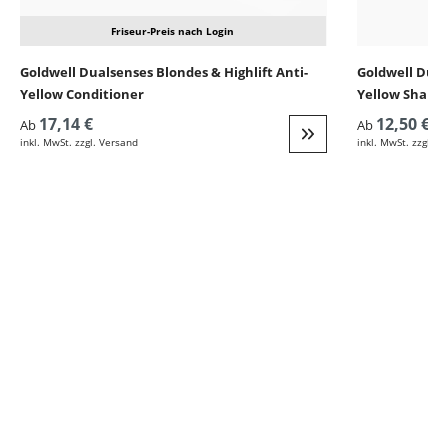
Friseur-Preis nach Login
Goldwell Dualsenses Blondes & Highlift Anti-
Goldwell Dual
Yellow Conditioner
Yellow Sham
17,14 €
12,50 €
Ab
Ab
inkl. MwSt. zzgl. Versand
inkl. MwSt. zzgl. V
Weiter zur Detail