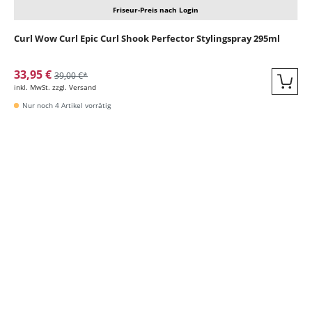
Friseur-Preis nach Login
Curl Wow Curl Epic Curl Shook Perfector Stylingspray 295ml
33,95 €
39,00 €*
inkl. MwSt. zzgl. Versand
Quic
Nur noch 4 Artikel vorrätig