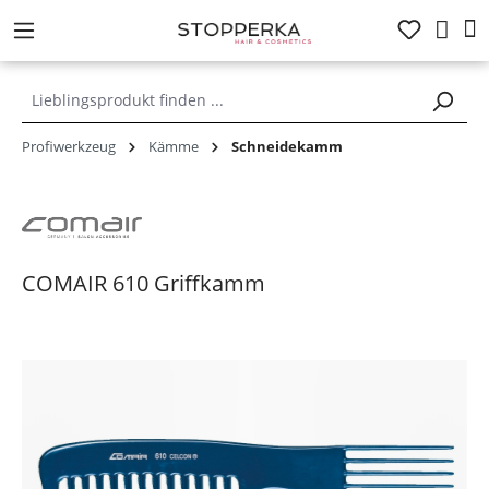
alt springen
Profiwerkzeug
Kämme
Schneidekamm
COMAIR 610 Griffkamm
Bildergalerie überspringen