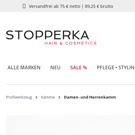
Versandfrei ab 75 € netto | 89,25 € brutto
springen
Zur Hauptnavigation springen
ALLE MARKEN
NEU
SALE %
PFLEGE • STYLI
Profiwerkzeug
Kämme
Damen- und Herrenkamm
Bildergalerie überspringen