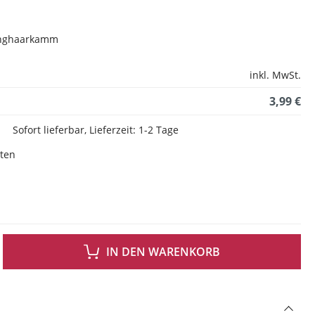
Langhaarkamm
inkl. MwSt.
3,99 €
Sofort lieferbar, Lieferzeit: 1-2 Tage
sten
 GEWÜNSCHTEN WERT EIN ODER BENUTZE DIE SCHALTFLÄCHEN UM DIE ANZAH
IN DEN WARENKORB