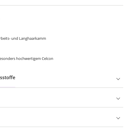
m
r Arbeits- und Langhaarkamm
besonders hochwertigem Celcon
sstoffe