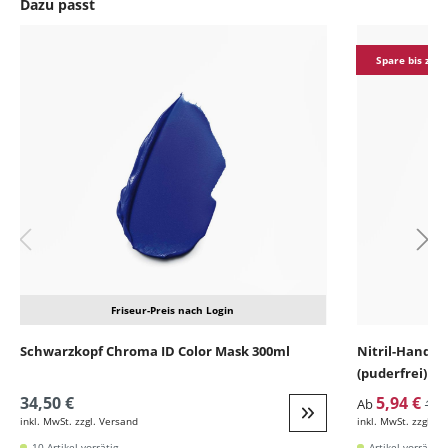
Dazu passt
Produktgalerie überspringen
Spare bis zu 9
Friseur-Preis nach Login
Schwarzkopf Chroma ID Color Mask 300ml
Nitril-Handsc
(puderfrei)
34,50 €
5,94 €
Ab
15,
inkl. MwSt. zzgl. Versand
inkl. MwSt. zzgl. V
Weiter zur Detail
10 Artikel vorrätig
Artikel vorrätig