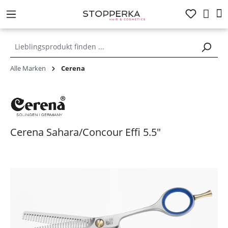
alt springen
Alle Marken
Cerena
Cerena Sahara/Concour Effi 5.5"
Bildergalerie überspringen