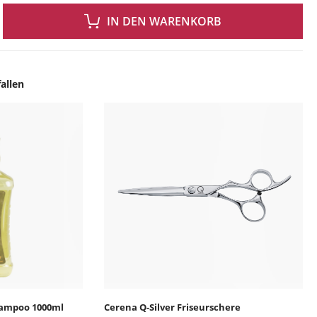
 GEWÜNSCHTEN WERT EIN ODER BENUTZE DIE SCHALTFLÄCHEN UM DIE ANZAH
IN DEN WARENKORB
allen
ingen
Shampoo 1000ml
Cerena Q-Silver Friseurschere