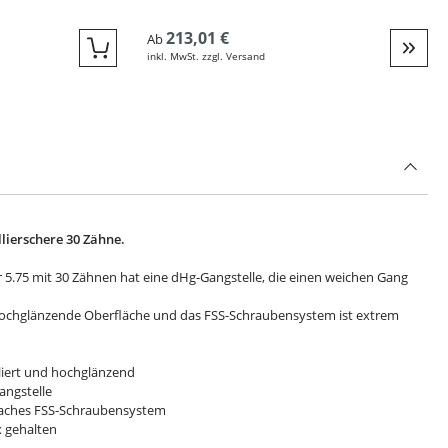
213,01 €
Ab
inkl. MwSt. zzgl. Versand
Quickbuy
Weite
lierschere 30 Zähne.
r 5.75 mit 30 Zähnen hat eine dHg-Gangstelle, die einen weichen Gang
 hochglänzende Oberfläche und das FSS-Schraubensystem ist extrem
oliert und hochglänzend
angstelle
flaches FSS-Schraubensystem
x gehalten