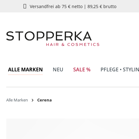
Versandfrei ab 75 € netto | 89,25 € brutto
springen
Zur Hauptnavigation springen
ALLE MARKEN
NEU
SALE %
PFLEGE • STYLI
Alle Marken
Cerena
Bildergalerie überspringen