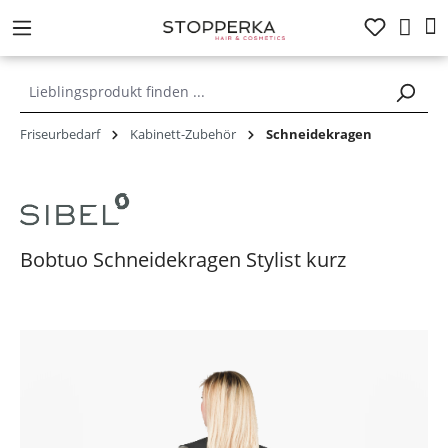
alt springen
Friseurbedarf
Kabinett-Zubehör
Schneidekragen
Bobtuo Schneidekragen Stylist kurz
Bildergalerie überspringen