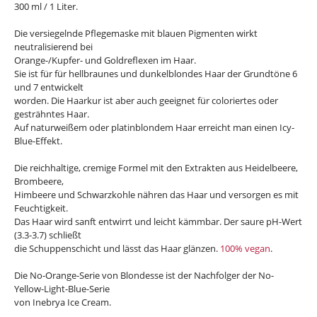
300 ml / 1 Liter.
Die versiegelnde Pflegemaske mit blauen Pigmenten wirkt
neutralisierend bei
Orange-/Kupfer- und Goldreflexen im Haar.
Sie ist für für hellbraunes und dunkelblondes Haar der Grundtöne 6
und 7 entwickelt
worden. Die Haarkur ist aber auch geeignet für coloriertes oder
gesträhntes Haar.
Auf naturweißem oder platinblondem Haar erreicht man einen Icy-
Blue-Effekt.
Die reichhaltige, cremige Formel mit den Extrakten aus Heidelbeere,
Brombeere,
Himbeere und Schwarzkohle nähren das Haar und versorgen es mit
Feuchtigkeit.
Das Haar wird sanft entwirrt und leicht kämmbar. Der saure pH-Wert
(3.3-3.7) schließt
die Schuppenschicht und lässt das Haar glänzen.
100% vegan
.
Die No-Orange-Serie von Blondesse ist der Nachfolger der No-
Yellow-Light-Blue-Serie
von Inebrya Ice Cream.