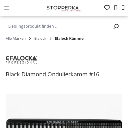
alt springen
Alle Marken
Efalock
Efalock Kämme
Black Diamond Ondulierkamm #16
Bildergalerie überspringen