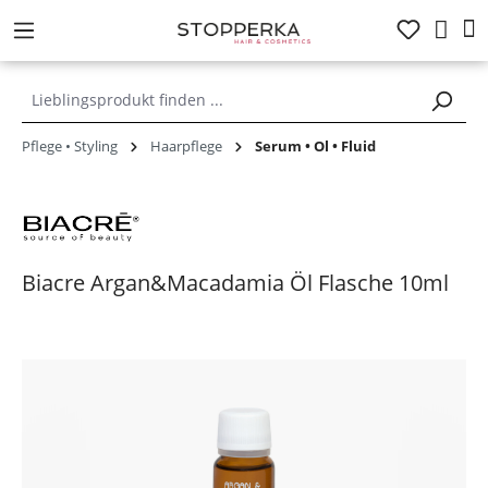
alt springen
Pflege • Styling
Haarpflege
Serum • Öl • Fluid
Biacre Argan&Macadamia Öl Flasche 10ml
Bildergalerie überspringen