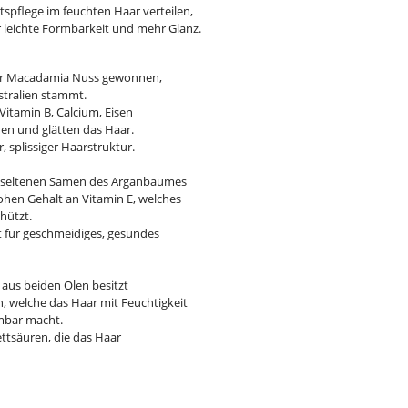
tspflege im feuchten Haar verteilen,
r leichte Formbarkeit und mehr Glanz.
er Macadamia Nuss gewonnen,
stralien stammt.
Vitamin B, Calcium, Eisen
en und glätten das Haar.
r, splissiger Haarstruktur.
n seltenen Samen des Arganbaumes
ohen Gehalt an Vitamin E, welches
hützt.
t für geschmeidiges, gesundes
aus beiden Ölen besitzt
n, welche das Haar mit Feuchtigkeit
mbar macht.
ettsäuren, die das Haar