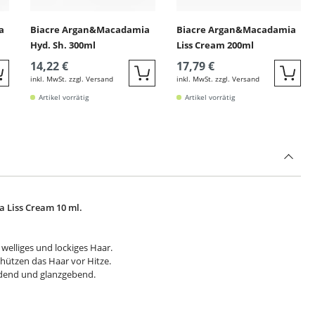
a
Biacre Argan&Macadamia
Biacre Argan&Macadamia
Hyd. Sh. 300ml
Liss Cream 200ml
14,22 €
17,79 €
inkl. MwSt. zzgl. Versand
inkl. MwSt. zzgl. Versand
Quickbuy
Quickbuy
Quic
Artikel vorrätig
Artikel vorrätig
 Liss Cream 10 ml.
welliges und lockiges Haar.
hützen das Haar vor Hitze.
ndend und glanzgebend.