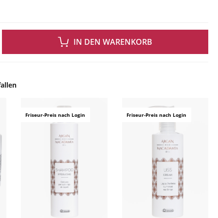
 GEWÜNSCHTEN WERT EIN ODER BENUTZE DIE SCHALTFLÄCHEN UM DIE ANZAH
IN DEN WARENKORB
allen
ingen
Friseur-Preis nach Login
Friseur-Preis nach Login