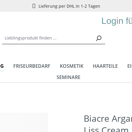
Lieferung per DHL in 1-2 Tagen
Login f
NG
FRISEURBEDARF
KOSMETIK
HAARTEILE
E
SEMINARE
Biacre Ar
Liss Cream