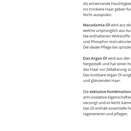
Als entwirrende Feuchtigkei
ins trockene Haar geben fü
Nicht ausspülen.
Macadamia-Öl
wird aus d
welche ursprünglich aus Au
Die enthaltenen Wirkstoffe 
und Phosphor restrukturier
Die ideale Pflege bei spröde
Das Argan Öl
wird aus de
hergestellt und hat einen h
das Haar vor Zellalterung sc
Das kostbare Argan Öl sorg
und glänzendes Haar.
Die
exklusive Kombination
anti-oxidative Eigenschafte
versorgt und es leicht käm
Das Öl enthält essentielle F
regenerieren und pflegen.