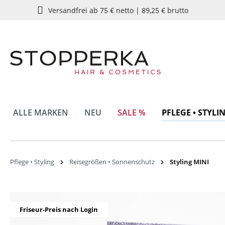
Versandfrei ab 75 € netto | 89,25 € brutto
springen
Zur Hauptnavigation springen
ALLE MARKEN
NEU
SALE %
PFLEGE • STYLI
Pflege • Styling
Reisegrößen • Sonnenschutz
Styling MINI
Bildergalerie überspringen
Friseur-Preis nach Login