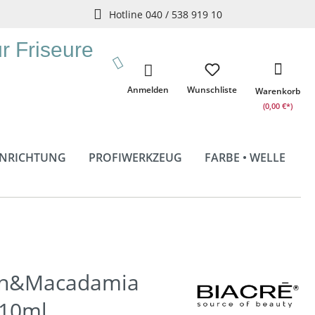
Hotline 040 / 538 919 10
ür Friseure
Anmelden
Wunschliste
Warenkorb
(0,00 €*)
INRICHTUNG
PROFIWERKZEUG
FARBE • WELLE
gan&Macadamia
 10ml