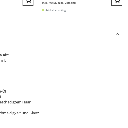
inkl. MwSt. zzgl. Versand
Quickbuy
Quic
Artikel vorrätig
 Kit:
 ml.
a-Öl
t
beschädigtem Haar
d
schmeidigkeit und Glanz