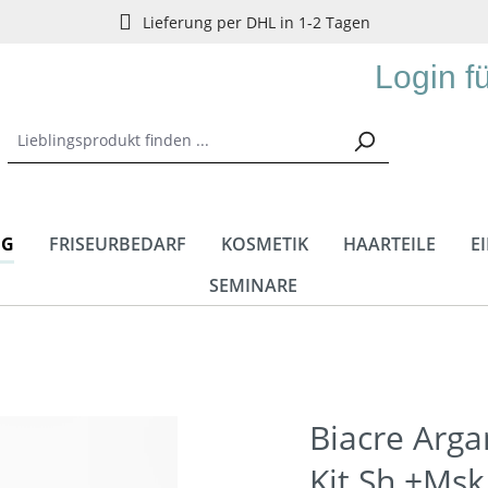
Lieferung per DHL in 1-2 Tagen
Login f
NG
FRISEURBEDARF
KOSMETIK
HAARTEILE
E
SEMINARE
Biacre Ar
Kit Sh.+Ms