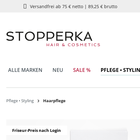
Versandfrei ab 75 € netto | 89,25 € brutto
springen
Zur Hauptnavigation springen
ALLE MARKEN
NEU
SALE %
PFLEGE • STYLI
Pflege • Styling
Haarpflege
Bildergalerie überspringen
Friseur-Preis nach Login