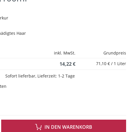
rkur
hädigtes Haar
inkl. MwSt.
Grundpreis
14,22 €
71,10 € / 1 Liter
Sofort lieferbar, Lieferzeit: 1-2 Tage
sten
 GEWÜNSCHTEN WERT EIN ODER BENUTZE DIE SCHALTFLÄCHEN UM DIE ANZAH
IN DEN WARENKORB