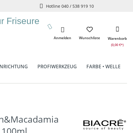
Hotline 040 / 538 919 10
ür Friseure
Anmelden
Wunschliste
Warenkorb
(0,00 €*)
INRICHTUNG
PROFIWERKZEUG
FARBE • WELLE
gan&Macadamia
k.100ml