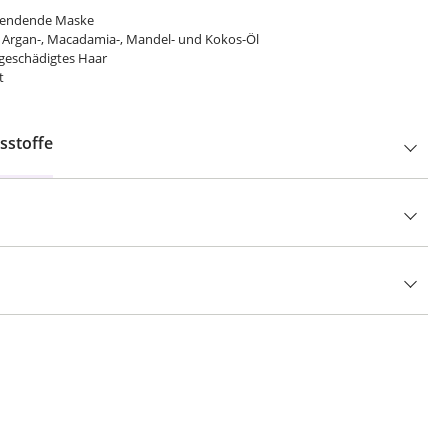
spendende Maske
s Argan-, Macadamia-, Mandel- und Kokos-Öl
, geschädigtes Haar
t
sstoffe