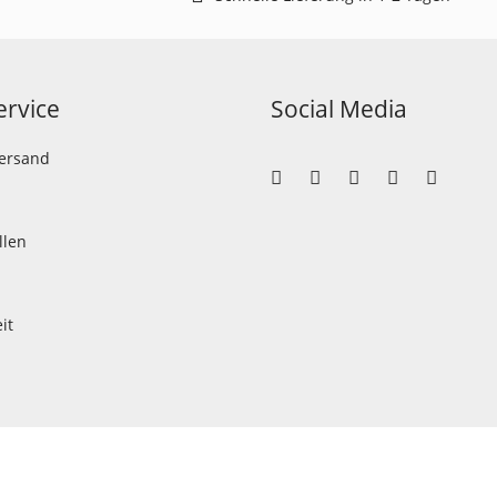
rvice
Social Media
Versand
llen
it