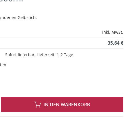
handenen Gelbstich.
inkl. MwSt.
35,64 €
Sofort lieferbar, Lieferzeit: 1-2 Tage
sten
 GEWÜNSCHTEN WERT EIN ODER BENUTZE DIE SCHALTFLÄCHEN UM DIE ANZAH
IN DEN WARENKORB