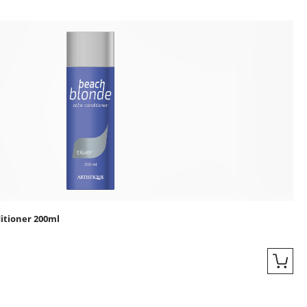
ingen
itioner 200ml
Quic