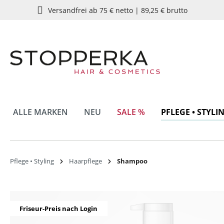
Versandfrei ab 75 € netto | 89,25 € brutto
springen
Zur Hauptnavigation springen
ALLE MARKEN
NEU
SALE %
PFLEGE • STYLI
Pflege • Styling
Haarpflege
Shampoo
Bildergalerie überspringen
Friseur-Preis nach Login