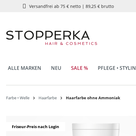
Versandfrei ab 75 € netto | 89,25 € brutto
springen
Zur Hauptnavigation springen
ALLE MARKEN
NEU
SALE %
PFLEGE • STYLI
Farbe • Welle
Haarfarbe
Haarfarbe ohne Ammoniak
Bildergalerie überspringen
Friseur-Preis nach Login