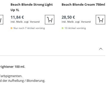
Beach Blonde Strong Light
Beach Blonde Cream 750ml
Up 1L
11,84 €
28,50 €
inkl. MwSt. zzgl. Versand
inkl. MwSt. zzgl. Versand
Quickbuy
Quickbuy
Quic
Nur noch 7 Artikel vorrätig
10 Artikel vorrätig
rightener 100 ml.
 Farbpigmenten.
 der Aufhellung / Blondierung.