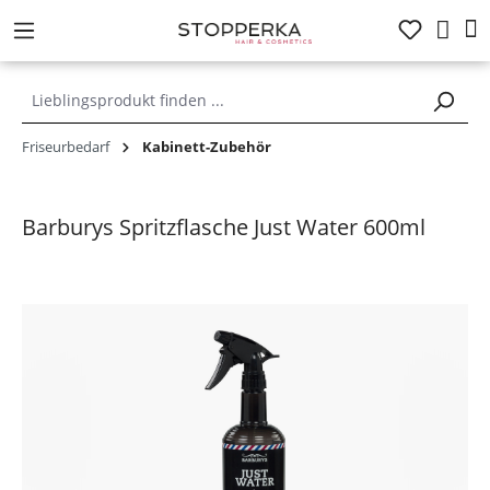
alt springen
Friseurbedarf
Kabinett-Zubehör
Barburys Spritzflasche Just Water 600ml
Bildergalerie überspringen