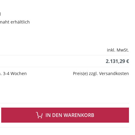
l
naht erhältlich
inkl. MwSt.
2.131,29 €
ca. 3-4 Wochen
Preis(e) zzgl. Versandkosten
 GEWÜNSCHTEN WERT EIN ODER BENUTZE DIE SCHALTFLÄCHEN UM DIE ANZAH
IN DEN WARENKORB
allen