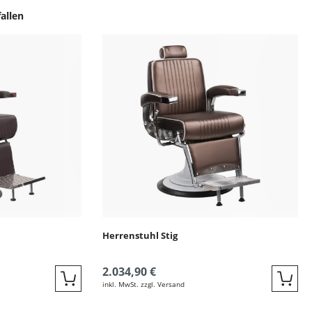
ingen
Herrenstuhl Stig
2.034,90 €
inkl. MwSt. zzgl. Versand
Quickbuy
Quic