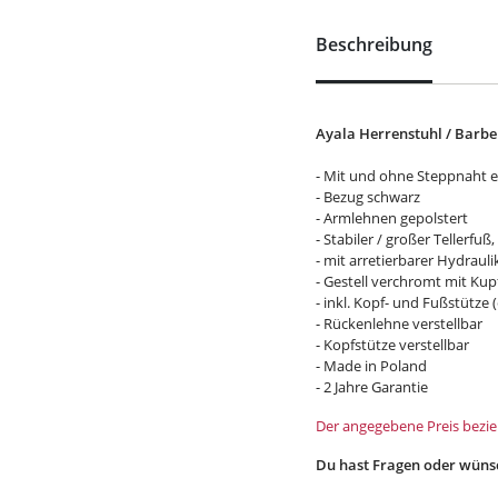
Beschreibung
Ayala Herrenstuhl / Barber
- Mit und ohne Steppnaht er
- Bezug schwarz
- Armlehnen gepolstert
- Stabiler / großer Tellerfuß
- mit arretierbarer Hydrau
- Gestell verchromt mit Kup
- inkl. Kopf- und Fußstütze (
- Rückenlehne verstellbar
- Kopfstütze verstellbar
- Made in Poland
- 2 Jahre Garantie
Der angegebene Preis bezieh
Du hast Fragen oder wünsc
Tel.:
040 / 538 919 - 10
Fax:
040 / 538 919 - 43