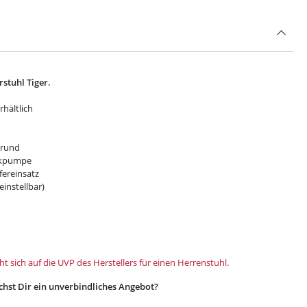
stuhl Tiger.
hältlich
, rund
likpumpe
fereinsatz
einstellbar)
t sich auf die UVP des Herstellers für einen Herrenstuhl.
hst Dir ein unverbindliches Angebot?