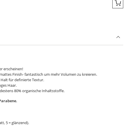
Quic
er erscheinen!
mattes Finish- fantastisch um mehr Volumen zu kreieren.
Halt für definierte Textur.
anges Haar.
estens 80% organische Inhaltsstoffe.
Parabene.
tt, 5 = glänzend).