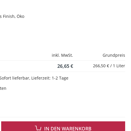
 Finish, Öko
inkl. MwSt.
Grundpreis
26,65 €
266,50 € / 1 Liter
Sofort lieferbar, Lieferzeit: 1-2 Tage
sten
 GEWÜNSCHTEN WERT EIN ODER BENUTZE DIE SCHALTFLÄCHEN UM DIE ANZAH
IN DEN WARENKORB