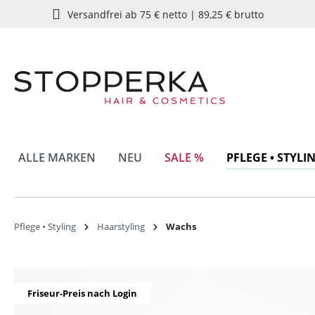
Versandfrei ab 75 € netto | 89,25 € brutto
springen
Zur Hauptnavigation springen
ALLE MARKEN
NEU
SALE %
PFLEGE • STYLI
Pflege • Styling
Haarstyling
Wachs
Bildergalerie überspringen
Friseur-Preis nach Login