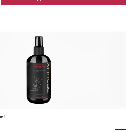
ingen
0ml