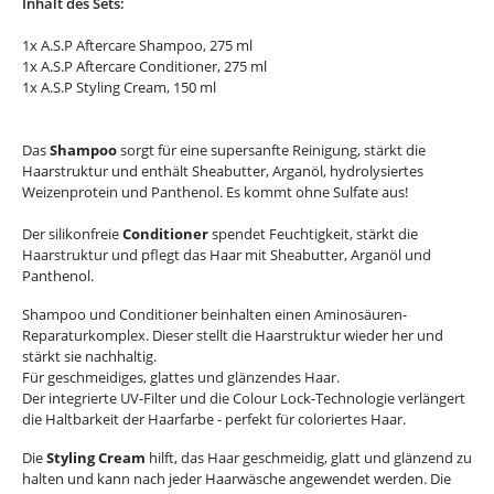
Inhalt des Sets:
1x A.S.P Aftercare Shampoo, 275 ml
1x A.S.P Aftercare Conditioner, 275 ml
1x A.S.P Styling Cream, 150 ml
Das
Shampoo
sorgt für eine supersanfte Reinigung, stärkt die
Haarstruktur und enthält Sheabutter, Arganöl, hydrolysiertes
Weizenprotein und Panthenol. Es kommt ohne Sulfate aus!
Der silikonfreie
Conditioner
spendet Feuchtigkeit, stärkt die
Haarstruktur und pflegt das Haar mit Sheabutter, Arganöl und
Panthenol.
Shampoo und Conditioner beinhalten einen Aminosäuren-
Reparaturkomplex. Dieser stellt die Haarstruktur wieder her und
stärkt sie nachhaltig.
Für geschmeidiges, glattes und glänzendes Haar.
Der integrierte UV-Filter und die Colour Lock-Technologie verlängert
die Haltbarkeit der Haarfarbe - perfekt für coloriertes Haar.
Die
Styling Cream
hilft, das Haar geschmeidig, glatt und glänzend zu
halten und kann nach jeder Haarwäsche angewendet werden. Die