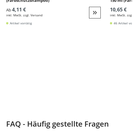
(Farbschutzshampoo)
150 ml (Farbv
4,11 €
10,65 €
Ab
inkl. MwSt. zzgl. Versand
inkl. MwSt. zzgl. V
Weiter zur Detail
Artikel vorrätig
46 Artikel vorrät
FAQ - Häufig gestellte Fragen